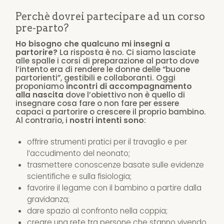
Perchè dovrei partecipare ad un corso
pre-parto?
Ho bisogno che qualcuno mi insegni a
partorire?
La risposta è no. Ci siamo lasciate
alle spalle i corsi di preparazione al parto dove
l’intento era di rendere le donne delle “buone
partorienti”, gestibili e collaboranti. Oggi
proponiamo
incontri di accompagnamento
alla nascita
dove l’obiettivo non è quello di
insegnare cosa fare o non fare per essere
capaci a partorire o crescere il proprio bambino.
Al contrario, i
nostri intenti sono
:
offrire strumenti pratici per il travaglio e per
l’accudimento del neonato;
trasmettere conoscenze basate sulle evidenze
scientifiche e sulla fisiologia;
favorire il legame con il bambino a partire dalla
gravidanza;
dare spazio al confronto nella coppia;
creare una rete tra persone che stanno vivendo