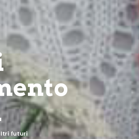
i
mento
a
tri futuri