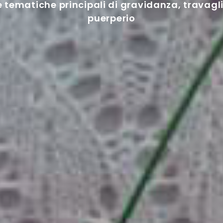
le tematiche principali di gravidanza, travagli
puerperio