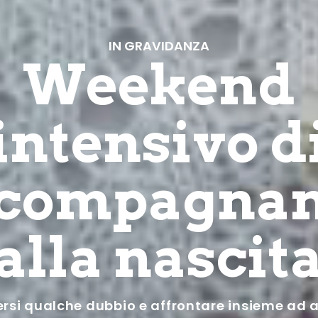
IN GRAVIDANZA
Weekend
intensivo d
compagna
alla nascit
ersi qualche dubbio e affrontare insieme ad al