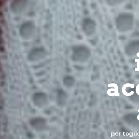
ac
per togli